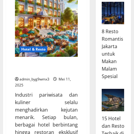
8 Resto
Romantis
Jakarta
Hotel & Resto
untuk
Makan
Promo Hotel & Resto Terbaru,
Malam
Jangan Sampai Ketinggalan!
Spesial
admin_byg9wmx3
Mei 11,
2025
Industri pariwisata dan
kuliner selalu
menghadirkan kejutan
menarik. Setiap bulan,
15 Hotel
berbagai hotel berbintang
dan Resto
hingga restoran eksklusif
Terbaik di