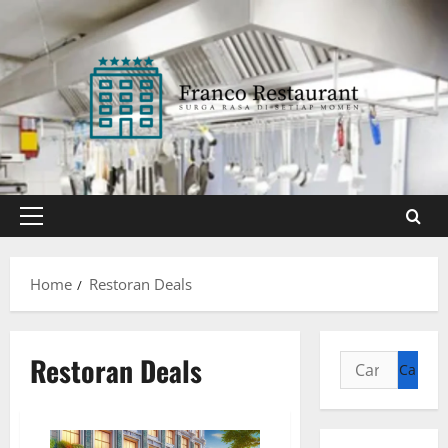
Skip
to
content
Primary
Menu
Home
Restoran Deals
Restoran Deals
Cari
untuk: