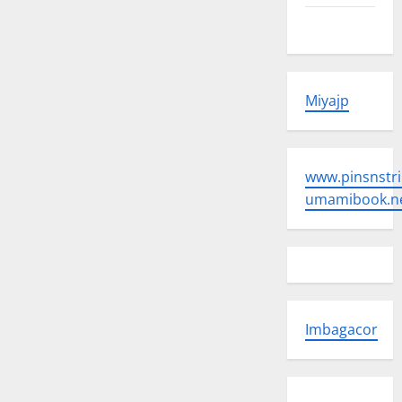
Peta Situs
Miyajp
www.pinsnstri
umamibook.n
Imbagacor