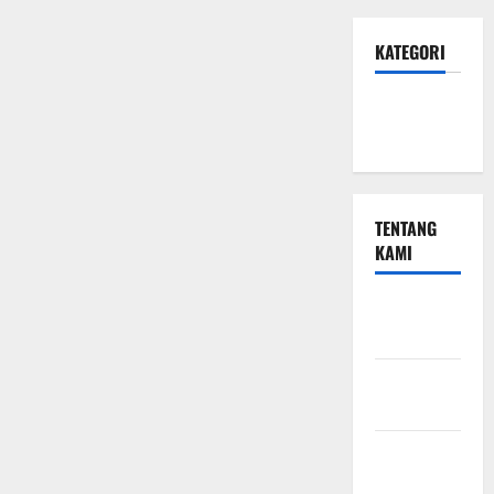
KATEGORI
Hotel &
Resto
TENTANG
KAMI
Beriklan
Disini
Hubungi
Kami
Kebijakan
Privasi