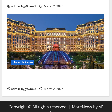
admin_byg9wmx3
Maret 2, 2026
Hotel & Resto
10 Hotel Terbaik Di Luar Negeri Yang Wajib Masuk
Bucket List
admin_byg9wmx3
Maret 2, 2026
Copyright © All rights reserved.
|
MoreNews
by AF