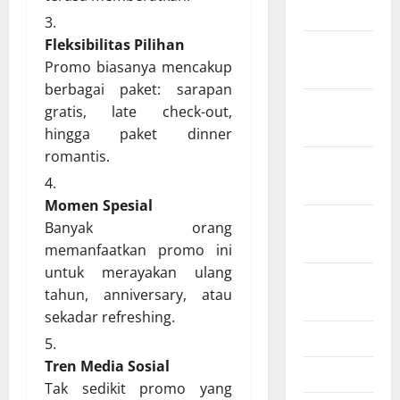
2026
Fleksibilitas Pilihan
Desember
Promo biasanya mencakup
2025
berbagai paket: sarapan
November
gratis, late check-out,
2025
hingga paket dinner
romantis.
Oktober
2025
Momen Spesial
September
Banyak orang
2025
memanfaatkan promo ini
untuk merayakan ulang
Agustus
tahun, anniversary, atau
2025
sekadar refreshing.
Juli 2025
Tren Media Sosial
Juni 2025
Tak sedikit promo yang