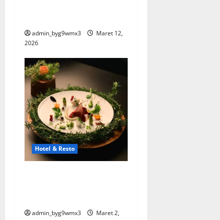
di Malang yang Wajib Kamu
Coba
admin_byg9wmx3
Maret 12,
2026
Hotel & Resto
Restoran Michelin Star Luar
Negeri Yang Paling
Bergengsi
admin_byg9wmx3
Maret 2,