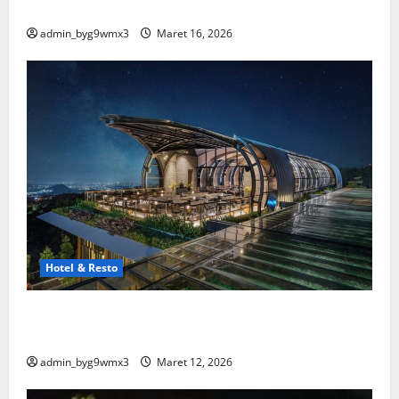
Spesial
admin_byg9wmx3
Maret 16, 2026
Hotel & Resto
15 Hotel dan Resto Terbaik di Malang yang Wajib
Kamu Coba
admin_byg9wmx3
Maret 12, 2026