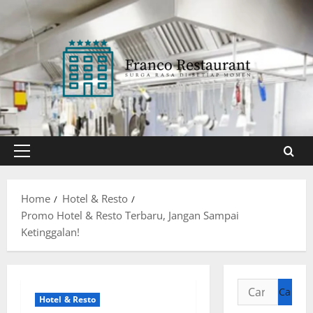
Skip
to
content
Primary
Menu
Home
Hotel & Resto
Promo Hotel & Resto Terbaru, Jangan Sampai
Ketinggalan!
Cari
Hotel & Resto
untuk: