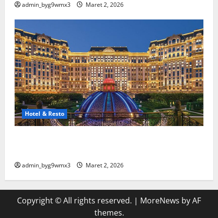
admin_byg9wmx3
Maret 2, 2026
Hotel & Resto
10 Hotel Terbaik Di Luar Negeri Yang Wajib Masuk
Bucket List
admin_byg9wmx3
Maret 2, 2026
Copyright © All rights reserved.
|
MoreNews
by AF
themes.