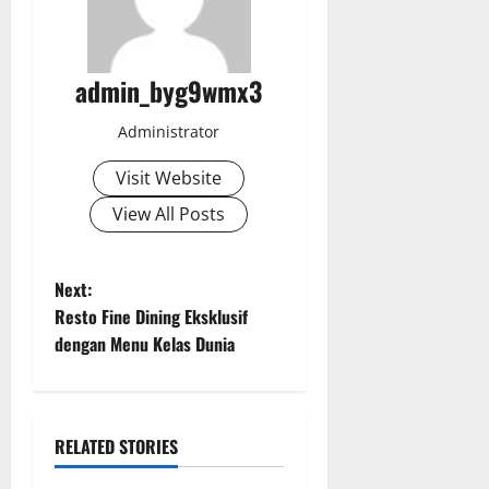
admin_byg9wmx3
Administrator
Visit Website
View All Posts
P
Next:
Resto Fine Dining Eksklusif
o
dengan Menu Kelas Dunia
s
t
RELATED STORIES
n