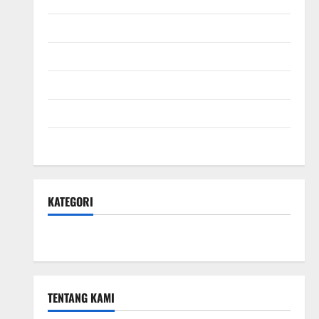
September 2025
Agustus 2025
Juli 2025
Juni 2025
Mei 2025
KATEGORI
Hotel & Resto
TENTANG KAMI