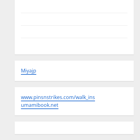
Beriklan Disini
Hubungi Kami
Kebijakan Privasi
Peta Situs
Miyajp
www.pinsnstrikes.com/walk_ins
umamibook.net