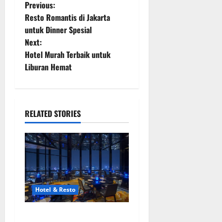
P
Previous:
Resto Romantis di Jakarta
o
untuk Dinner Spesial
Next:
s
Hotel Murah Terbaik untuk
t
Liburan Hemat
n
a
RELATED STORIES
v
i
g
a
Hotel & Resto
t
8 Resto Romantis Jakarta