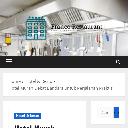
Skip
to
content
Primary
Menu
Home
Hotel & Resto
Hotel Murah Dekat Bandara untuk Perjalanan Praktis
Cari
Hotel & Resto
untuk: