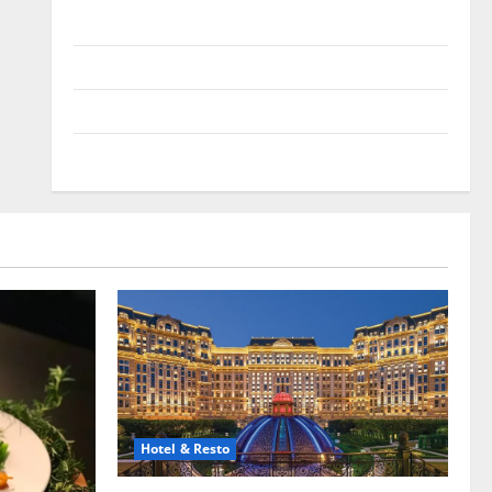
Beriklan Disini
Hubungi Kami
Kebijakan Privasi
Peta Situs
Hotel & Resto