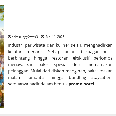
Promo Hotel & Resto Terbaru, Jangan Sampai Ketinggalan!
admin_byg9wmx3
Mei 11, 2025
Industri pariwisata dan kuliner selalu menghadirkan
kejutan menarik. Setiap bulan, berbagai hotel
berbintang hingga restoran eksklusif berlomba
menawarkan paket spesial demi memanjakan
pelanggan. Mulai dari diskon menginap, paket makan
malam romantis, hingga bundling staycation,
semuanya hadir dalam bentuk
promo hotel
…