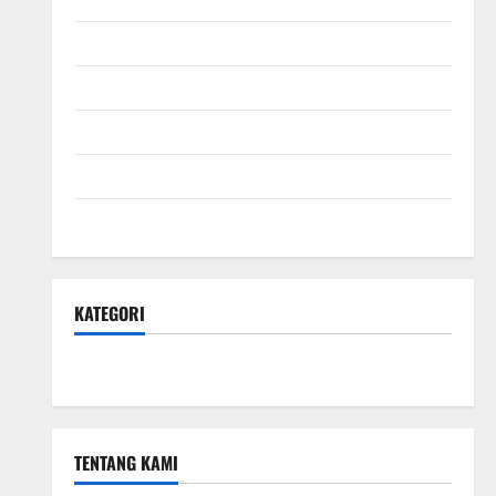
September 2025
Agustus 2025
Juli 2025
Juni 2025
Mei 2025
KATEGORI
Hotel & Resto
TENTANG KAMI