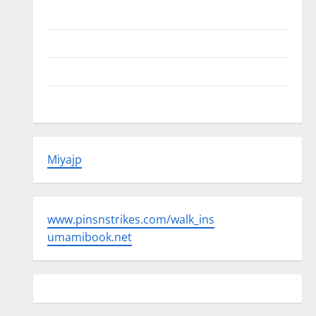
Beriklan Disini
Hubungi Kami
Kebijakan Privasi
Peta Situs
Miyajp
www.pinsnstrikes.com/walk_ins
umamibook.net