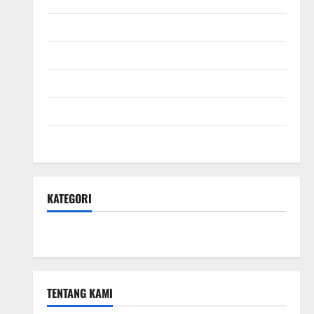
September 2025
Agustus 2025
Juli 2025
Juni 2025
Mei 2025
KATEGORI
Hotel & Resto
TENTANG KAMI