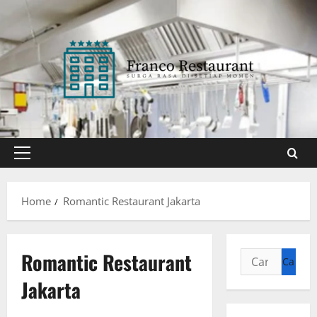
Skip
to
content
Primary
Menu
Home
Romantic Restaurant Jakarta
Romantic Restaurant
Cari
untuk:
Jakarta