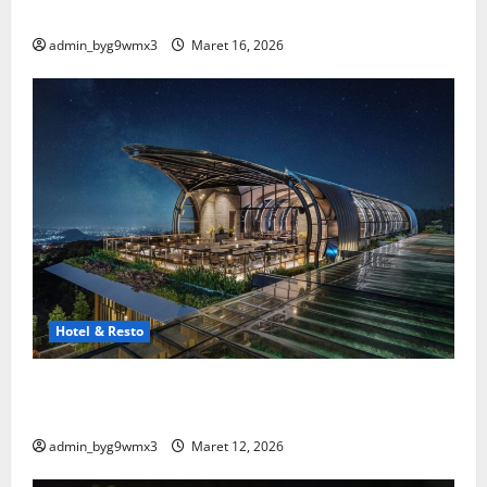
Spesial
admin_byg9wmx3
Maret 16, 2026
Hotel & Resto
15 Hotel dan Resto Terbaik di Malang yang Wajib
Kamu Coba
admin_byg9wmx3
Maret 12, 2026