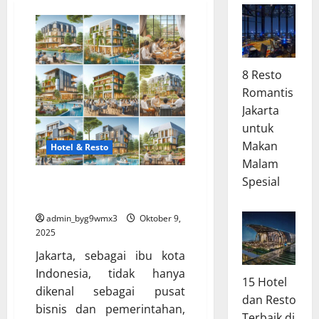
8 Resto
Romantis
Jakarta
untuk
Makan
Hotel & Resto
Malam
Spesial
Resto Romantis di Jakarta
untuk Dinner Spesial
admin_byg9wmx3
Oktober 9,
2025
Jakarta, sebagai ibu kota
Indonesia, tidak hanya
15 Hotel
dikenal sebagai pusat
dan Resto
bisnis dan pemerintahan,
Terbaik di