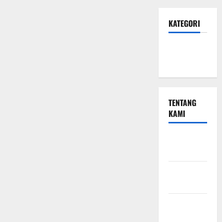
KATEGORI
Hotel &
Resto
TENTANG
KAMI
Beriklan
Disini
Hubungi
Kami
Kebijakan
Privasi