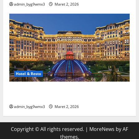
admin_byg9wmx3
Maret 2, 2026
Hotel & Resto
10 Hotel Terbaik Di Luar Negeri Yang Wajib Masuk
Bucket List
admin_byg9wmx3
Maret 2, 2026
Copyright © All rights reserved.
|
MoreNews
by AF
themes.