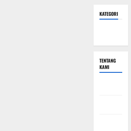
KATEGORI
Hotel &
Resto
TENTANG
KAMI
Beriklan
Disini
Hubungi
Kami
Kebijakan
Privasi