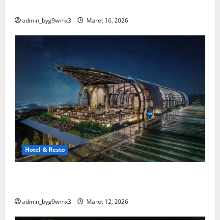
Spesial
admin_byg9wmx3
Maret 16, 2026
Hotel & Resto
15 Hotel dan Resto Terbaik di Malang yang Wajib
Kamu Coba
admin_byg9wmx3
Maret 12, 2026