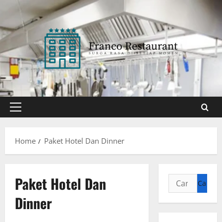
Skip
to
content
Primary
Menu
Home
Paket Hotel Dan Dinner
Paket Hotel Dan
Cari
untuk:
Dinner