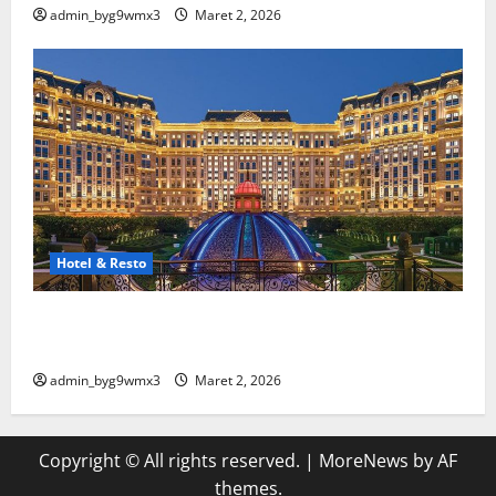
admin_byg9wmx3
Maret 2, 2026
Hotel & Resto
10 Hotel Terbaik Di Luar Negeri Yang Wajib Masuk
Bucket List
admin_byg9wmx3
Maret 2, 2026
Copyright © All rights reserved.
|
MoreNews
by AF
themes.