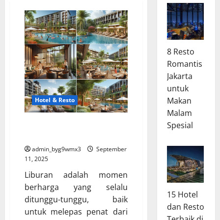
8 Resto
Romantis
Jakarta
untuk
Makan
Hotel & Resto
Malam
Paket Hotel & Resto Hemat
Spesial
untuk Liburanmu
admin_byg9wmx3
September
11, 2025
Liburan adalah momen
berharga yang selalu
15 Hotel
ditunggu-tunggu, baik
dan Resto
untuk melepas penat dari
Terbaik di