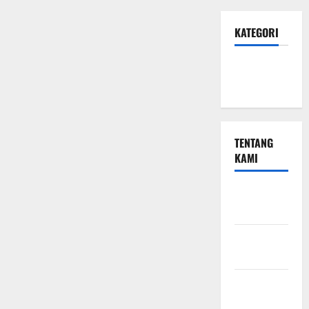
KATEGORI
Hotel &
Resto
TENTANG
KAMI
Beriklan
Disini
Hubungi
Kami
Kebijakan
Privasi