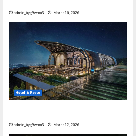
Spesial
admin_byg9wmx3
Maret 16, 2026
Hotel & Resto
15 Hotel dan Resto Terbaik di Malang yang Wajib
Kamu Coba
admin_byg9wmx3
Maret 12, 2026