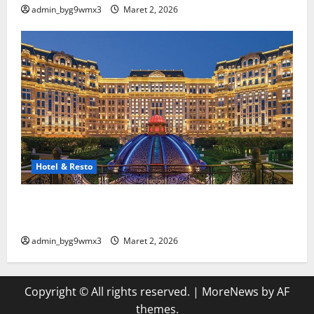
admin_byg9wmx3
Maret 2, 2026
Hotel & Resto
10 Hotel Terbaik Di Luar Negeri Yang Wajib Masuk
Bucket List
admin_byg9wmx3
Maret 2, 2026
Copyright © All rights reserved.
|
MoreNews
by AF
themes.