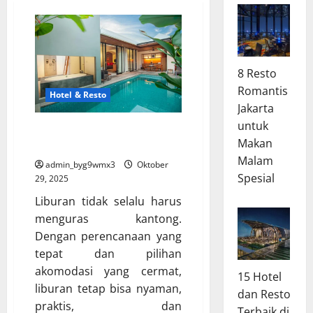
8 Resto
Romantis
Hotel & Resto
Jakarta
untuk
Hotel Murah Terbaik untuk
Makan
Liburan Hemat
Malam
admin_byg9wmx3
Oktober
Spesial
29, 2025
Liburan tidak selalu harus
menguras kantong.
Dengan perencanaan yang
tepat dan pilihan
akomodasi yang cermat,
15 Hotel
liburan tetap bisa nyaman,
dan Resto
praktis, dan
Terbaik di