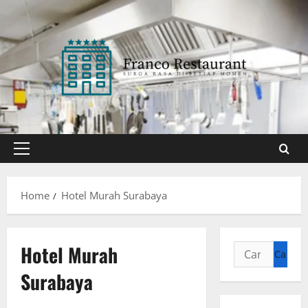
Skip
to
content
Primary
Menu
Home
Hotel Murah Surabaya
Hotel Murah
Cari
untuk:
Surabaya