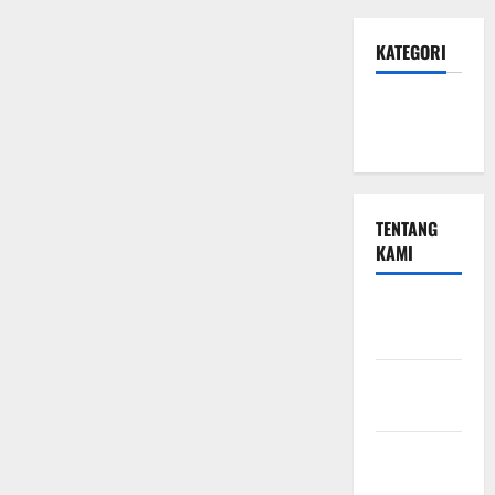
KATEGORI
Hotel &
Resto
TENTANG
KAMI
Beriklan
Disini
Hubungi
Kami
Kebijakan
Privasi