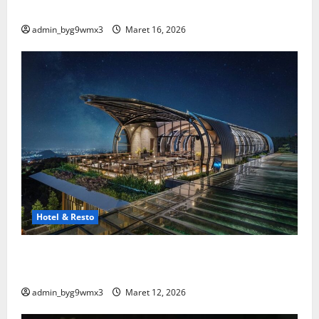
Spesial
admin_byg9wmx3
Maret 16, 2026
Hotel & Resto
15 Hotel dan Resto Terbaik di Malang yang Wajib
Kamu Coba
admin_byg9wmx3
Maret 12, 2026