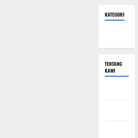
KATEGORI
Hotel &
Resto
TENTANG
KAMI
Beriklan
Disini
Hubungi
Kami
Kebijakan
Privasi