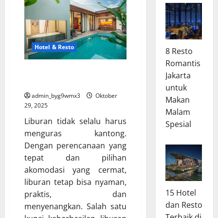
Hotel & Resto
8 Resto
Romantis
Hotel Murah Terbaik untuk
Jakarta
Liburan Hemat
untuk
admin_byg9wmx3
Oktober
Makan
29, 2025
Malam
Liburan tidak selalu harus
Spesial
menguras kantong.
Dengan perencanaan yang
tepat dan pilihan
akomodasi yang cermat,
liburan tetap bisa nyaman,
15 Hotel
praktis, dan
dan Resto
menyenangkan. Salah satu
Terbaik di