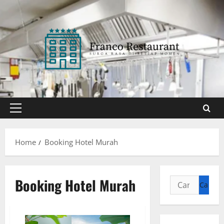
Skip
to
content
Primary
Menu
Home
Booking Hotel Murah
Booking Hotel Murah
Cari
untuk: