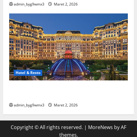
admin_byg9wmx3
Maret 2, 2026
Hotel & Resto
10 Hotel Terbaik Di Luar Negeri Yang Wajib Masuk
Bucket List
admin_byg9wmx3
Maret 2, 2026
Copyright © All rights reserved.
|
MoreNews
by AF
themes.