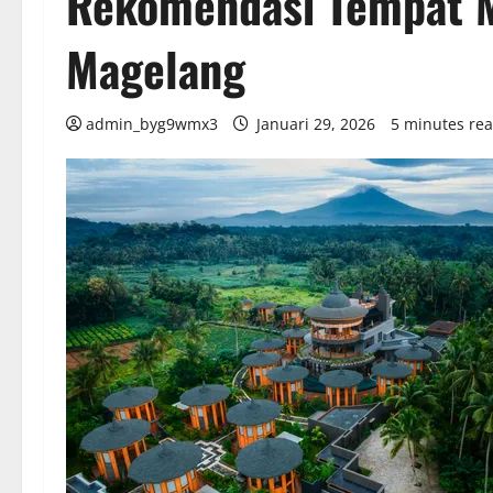
Rekomendasi Tempat M
Magelang
admin_byg9wmx3
Januari 29, 2026
5 minutes re