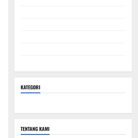
September 2025
Agustus 2025
Juli 2025
Juni 2025
Mei 2025
KATEGORI
Hotel & Resto
TENTANG KAMI