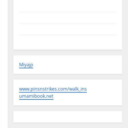
Beriklan Disini
Hubungi Kami
Kebijakan Privasi
Peta Situs
Miyajp
www.pinsnstrikes.com/walk_ins
umamibook.net